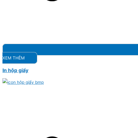
XEM THÊM
In hộp giấy