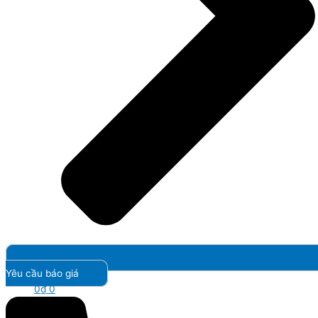
Yêu cầu báo giá
0
₫
0