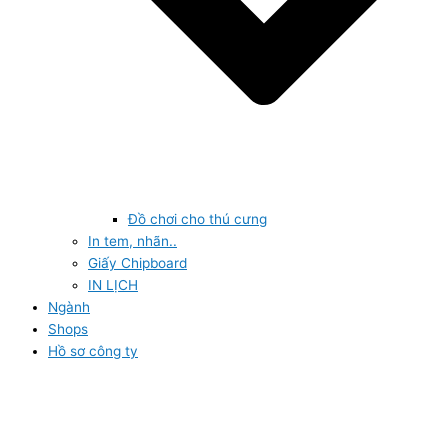
Đồ chơi cho thú cưng
In tem, nhãn..
Giấy Chipboard
IN LỊCH
Ngành
Shops
Hồ sơ công ty