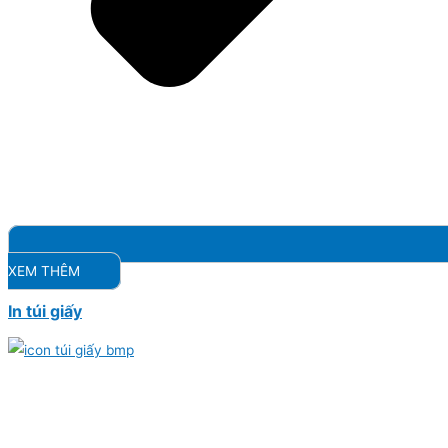
XEM THÊM
In túi giấy