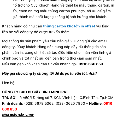
hổ trợ cho Quý Khách Hàng về thiết kế mẫu thùng carton, in
ấn, chọn những mẫu thùng carton phù hợp, tối ưu để giảm
giá thành mà chất lượng không bị ảnh hưởng cho khách.
Khách hàng có nhu cầu
thùng carton khổ lớn in offset
vui lòng
liên hệ với công ty để được tư vấn thêm
Mọi thông tin sản phẩm yêu cầu báo giá vui lòng gửi vào email
công ty. “Quý khách Hàng nên cung cấp đầy đủ thông tin sản
phẩm cần in, càng chi tiết sẽ tạo điều kiện cho nhân viên tính giá
chính xác và tốt nhất gửi đến bạn trong thời gian sớm nhất.
Nếu bạn gặp khó khăn cần tư vấn nhanh gọi:
0916 660 853.
Hãy gọi cho công ty chúng tôi để được tư vấn tốt nhất!
Liên hệ:
CÔNG TY BAO BÌ GIẤY BÌNH MINH PAT
TRỤ SỞ:
Lô A59/I Đường số 7, KCN Vĩnh Lộc, Q.Bình Tân, Tp.HCM
Kinh doanh:
(028) 6679 5362; (028) 3620 7960 –
Hotline:
0916
660 853
Nhà máy sản xuất: