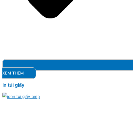
XEM THÊM
In túi giấy