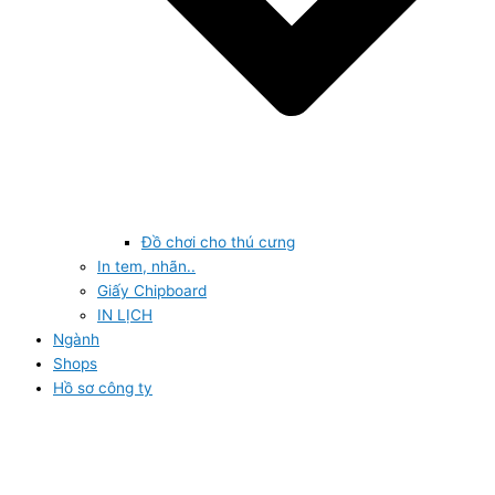
Đồ chơi cho thú cưng
In tem, nhãn..
Giấy Chipboard
IN LỊCH
Ngành
Shops
Hồ sơ công ty