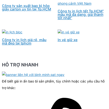
Công ty sản xuất bao bì hộp
giấy carton uy tín tại Tp.HCM
Công ty in lịch tết Tp.HCM”
mẫu mã đa dạng, giá thành
tốt nhất”
Công ty in lịch giá rẻ, mẫu
In vé giữ xe
mã đẹp tại tphcm
HỖ TRỢ NHANH
Để biết giá in ấn bao bì sản phẩm, tùy chỉnh hoặc các yêu cầu hỗ
trợ khác: