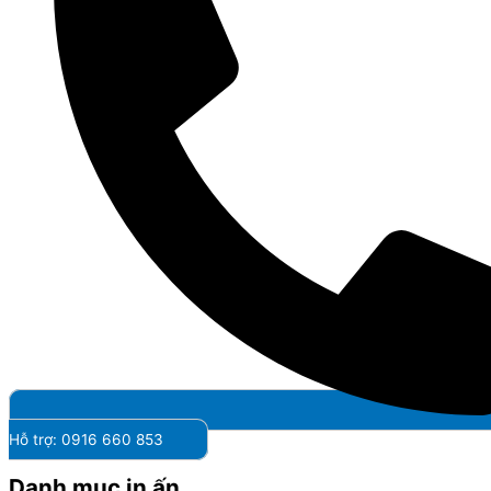
Hỗ trợ: 0916 660 853
Danh mục in ấn