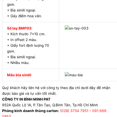
gsm.
+ Bìa simili ngoại.
+ Gáy điểm hoa văn.
Sổ tay BMP03:
+ Kích thước 7×10 cm.
+ In offset 2 màu.
+ Giấy fort định lượng 70
gsm.
+ Bìa simili ngoại.
+ Nhiều màu.
Mẫu bìa simili
Quý khách hãy liên hệ với công ty theo địa chỉ dưới đây để nhận
được báo giá và tư vấn tốt nhất.
CÔNG TY IN BÌNH MINH PAT
952A Quốc Lộ 1A, P.Tân Tạo, Q.Bình Tân, Tp.Hồ Chí Minh
Phòng kinh doanh thùng carton:
(028) 3754 7951 – 091 666
0853