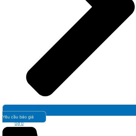
Yêu cầu báo giá
0
₫
0