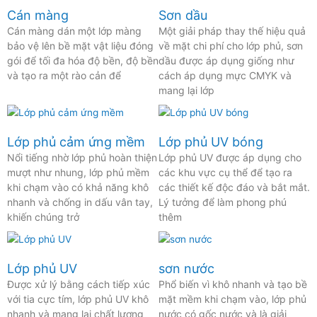
Cán màng
Sơn dầu
Cán màng dán một lớp màng
Một giải pháp thay thế hiệu quả
bảo vệ lên bề mặt vật liệu đóng
về mặt chi phí cho lớp phủ, sơn
gói để tối đa hóa độ bền, độ bền
dầu được áp dụng giống như
và tạo ra một rào cản để
cách áp dụng mực CMYK và
mang lại lớp
Lớp phủ cảm ứng mềm
Lớp phủ UV bóng
Nổi tiếng nhờ lớp phủ hoàn thiện
Lớp phủ UV được áp dụng cho
mượt như nhung, lớp phủ mềm
các khu vực cụ thể để tạo ra
khi chạm vào có khả năng khô
các thiết kế độc đáo và bắt mắt.
nhanh và chống in dấu vân tay,
Lý tưởng để làm phong phú
khiến chúng trở
thêm
Lớp phủ UV
sơn nước
Được xử lý bằng cách tiếp xúc
Phổ biến vì khô nhanh và tạo bề
với tia cực tím, lớp phủ UV khô
mặt mềm khi chạm vào, lớp phủ
nhanh và mang lại chất lượng
nước có gốc nước và là giải