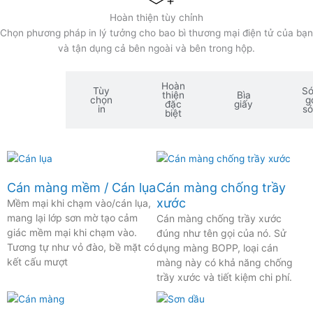
Hoàn thiện tùy chỉnh
Chọn phương pháp in lý tưởng cho bao bì thương mại điện tử của bạn
và tận dụng cả bên ngoài và bên trong hộp.
Hoàn
Tùy
S
Lớp
thiện
Bìa
chọn
g
phủ
đặc
giấy
in
s
biệt
Cán màng mềm / Cán lụa
Cán màng chống trầy
xước
Mềm mại khi chạm vào/cán lụa,
mang lại lớp sơn mờ tạo cảm
Cán màng chống trầy xước
giác mềm mại khi chạm vào.
đúng như tên gọi của nó. Sử
Tương tự như vỏ đào, bề mặt có
dụng màng BOPP, loại cán
kết cấu mượt
màng này có khả năng chống
trầy xước và tiết kiệm chi phí.