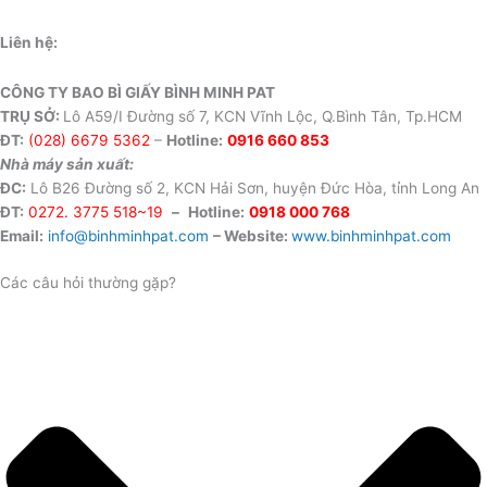
Liên hệ:
CÔNG TY BAO BÌ GIẤY BÌNH MINH PAT
TRỤ SỞ:
Lô A59/I Đường số 7, KCN Vĩnh Lộc, Q.Bình Tân, Tp.HCM
ĐT:
(028) 6679 5362
–
Hotline:
0916 660 853
Nhà máy sản xuất:
ĐC:
Lô B26 Đường số 2, KCN Hải Sơn, huyện Đức Hòa, tỉnh Long An
ĐT:
0272. 3775 518~19
–
Hotline:
0918 000 768
Email:
info@binhminhpat.com
– Website:
www.binhminhpat.com
Các câu hỏi thường gặp?