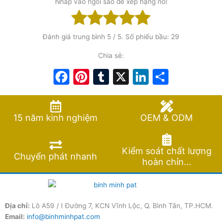
Nhấp vào ngôi sao để xếp hạng nó!
Đánh giá trung bình
5
/ 5. Số phiếu bầu:
29
Chia sẻ:
Facebook
Pinterest
Tumblr
X
LinkedIn
Share
15 năm kinh nghiệm
OEM & ODM
Kiểm soát chất lượng
Chuyển phát nhanh
hoàn chỉn...
Địa chỉ:
Lô A59 / I Đường 7, KCN Vĩnh Lộc, Q. Bình Tân, TP.HCM.
Email:
info@binhminhpat.com