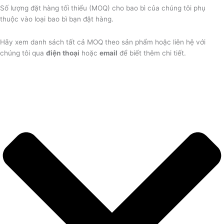
Số lượng đặt hàng tối thiểu (MOQ) cho bao bì của chúng tôi phụ
thuộc vào loại bao bì bạn đặt hàng.
Hãy xem danh sách tất cả MOQ theo sản phẩm hoặc liên hệ với
chúng tôi qua
điện thoại
hoặc
email
để biết thêm chi tiết.