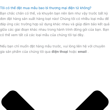
Tôi có thể đặt mua mẫu bao bì thương mại điện tử không?
Bạn chắc chắn có thể, và khuyên bạn nên làm như vậy trước bất kỳ
đơn đặt hàng sản xuất hàng loạt nào! Chúng tôi có nhiều loại mẫu để
đáp ứng các trường hợp sử dụng khác nhau và giúp đảm bảo kết quả
giữa các giai đoạn khác nhau trong hành trình đóng gói của bạn. Bạn
có thể xem tất cả các loại mẫu của chúng tôi tại đây.
Nếu bạn chỉ muốn đặt hàng mẫu trước, vui lòng liên hệ với chuyên
gia sản phẩm của chúng tôi qua
điện thoại
hoặc
email
.