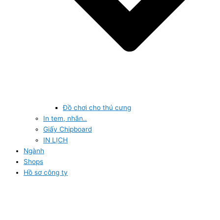
Đồ chơi cho thú cưng
In tem, nhãn..
Giấy Chipboard
IN LỊCH
Ngành
Shops
Hồ sơ công ty