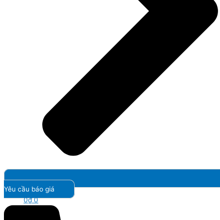
Yêu cầu báo giá
0
₫
0