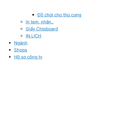
Đồ chơi cho thú cưng
In tem, nhãn..
Giấy Chipboard
IN LỊCH
Ngành
Shops
Hồ sơ công ty