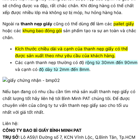
sẽ chống được va đập, rất chắc chắn. Khi đóng hàng có thể chất
xếp được nhiều lớp mà không sợ bị móp, hư hỏng hàng hóa.
Ngoài ra
thanh nẹp giấy
cũng có thể dùng để làm các
pallet giấy
hoặc các
khung bao đóng gói
sản phẩm tạo ra sự an toàn và chắc
chắn.
Kích thước chiều dài và cạnh của thanh nẹp giấy có thể
được sản xuất theo như yêu cầu của khách hàng.
Các cạnh thanh nẹp thường có độ
rộng từ 30mm đến 90mm
và cạnh có
độ dày từ 2mm đến 8mm
.
Nếu bạn đang có nhu cầu cần tìm nhà sản xuất thanh nẹp giấy có
chất lượng tốt hãy liên hệ tới Bình Minh PAT chúng tôi. Để được
chuyên viên của công ty tư vấn thanh nẹp giấy sao cho tối ưu
nhất với giá tốt nhất.
Liên hệ:
CÔNG TY BAO BÌ GIẤY BÌNH MINH PAT
TRỤ SỞ:
Lô A59/I Đường số 7, KCN Vĩnh Lộc, Q.Bình Tân, Tp.HCM