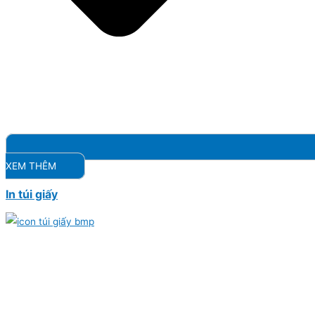
XEM THÊM
In túi giấy