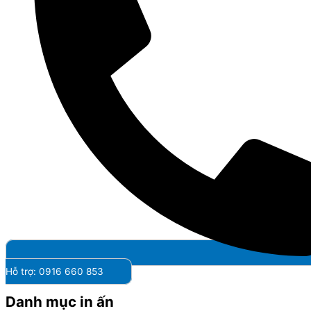
Hỗ trợ: 0916 660 853
Danh mục in ấn