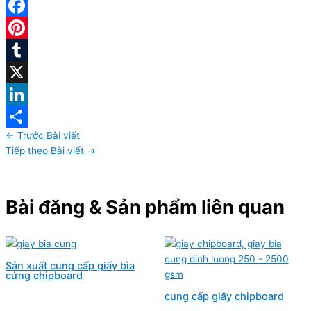
Facebook
Pinterest
Tumblr
X
LinkedIn
←
Trước Bài viết
Share
Tiếp theo Bài viết
→
Bài đăng & Sản phẩm liên quan
Sản xuất cung cấp giấy bìa
cứng chipboard
cung cấp giấy chipboard