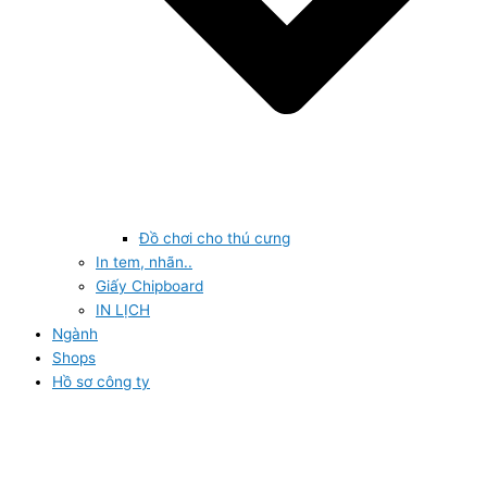
Đồ chơi cho thú cưng
In tem, nhãn..
Giấy Chipboard
IN LỊCH
Ngành
Shops
Hồ sơ công ty