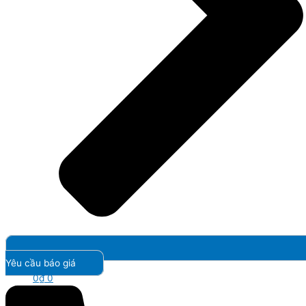
Yêu cầu báo giá
0
₫
0