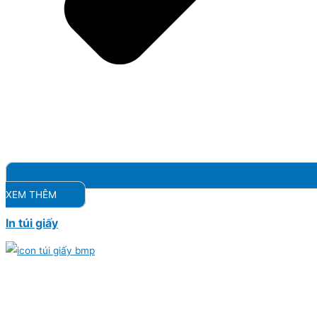
XEM THÊM
In túi giấy