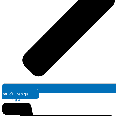
Yêu cầu báo giá
0
₫
0