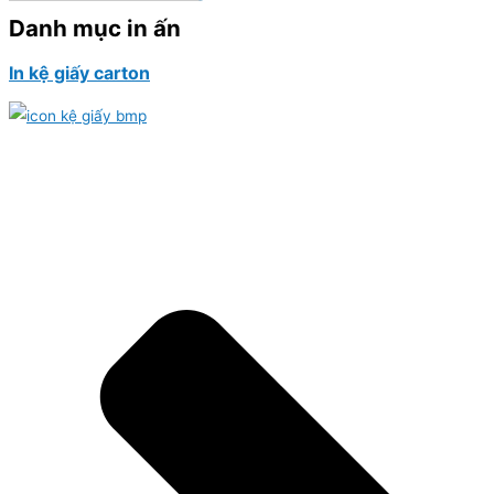
Danh mục in ấn
In kệ giấy carton