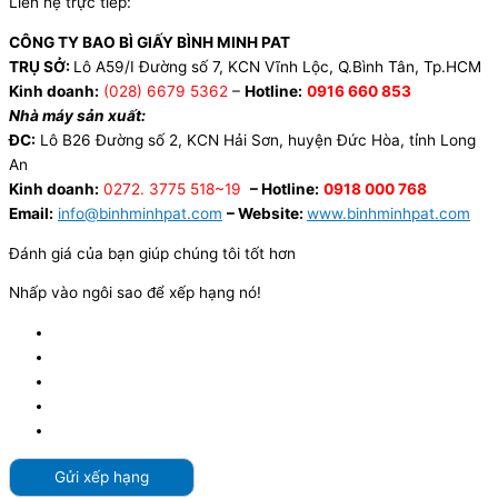
Liên hệ trực tiếp:
CÔNG TY BAO BÌ GIẤY BÌNH MINH PAT
TRỤ SỞ:
Lô A59/I Đường số 7, KCN Vĩnh Lộc, Q.Bình Tân, Tp.HCM
Kinh doanh:
(028) 6679 5362
–
Hotline:
0916 660 853
Nhà máy sản xuất:
ĐC:
Lô B26 Đường số 2, KCN Hải Sơn, huyện Đức Hòa, tỉnh Long
An
Kinh doanh:
0272. 3775 518~19
– Hotline:
0918 000 768
Email:
info@binhminhpat.com
– Website:
www.binhminhpat.com
Đánh giá của bạn giúp chúng tôi tốt hơn
Nhấp vào ngôi sao để xếp hạng nó!
Gửi xếp hạng