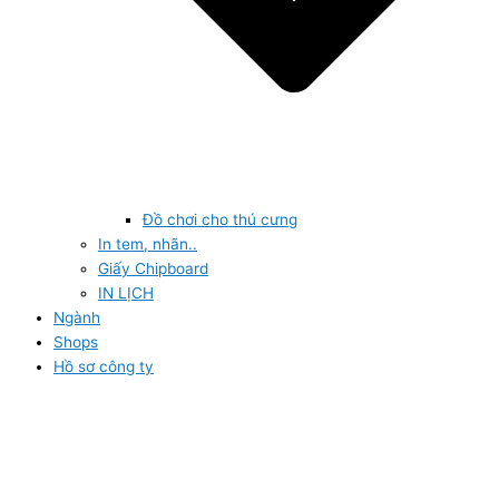
Đồ chơi cho thú cưng
In tem, nhãn..
Giấy Chipboard
IN LỊCH
Ngành
Shops
Hồ sơ công ty