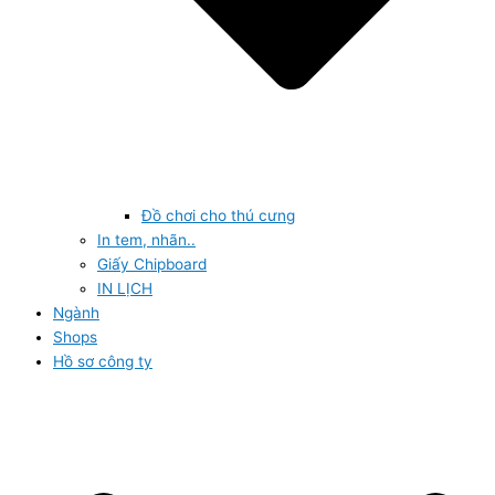
Đồ chơi cho thú cưng
In tem, nhãn..
Giấy Chipboard
IN LỊCH
Ngành
Shops
Hồ sơ công ty