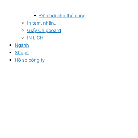
Đồ chơi cho thú cưng
In tem, nhãn..
Giấy Chipboard
IN LỊCH
Ngành
Shops
Hồ sơ công ty