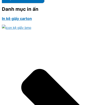
Danh mục in ấn
In kệ giấy carton