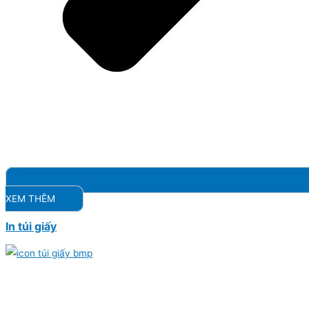
XEM THÊM
In túi giấy