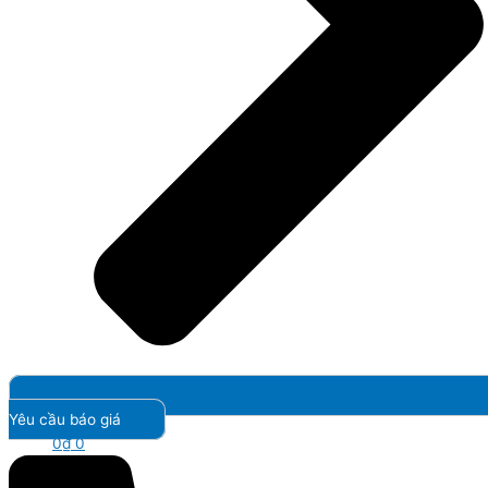
Yêu cầu báo giá
0
₫
0