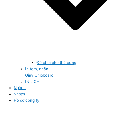
Đồ chơi cho thú cưng
In tem, nhãn..
Giấy Chipboard
IN LỊCH
Ngành
Shops
Hồ sơ công ty