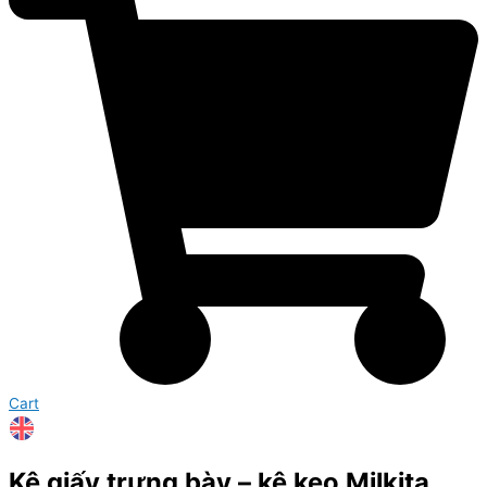
Cart
Kệ giấy trưng bày – kệ kẹo Milkita