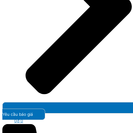
Yêu cầu báo giá
0
₫
0