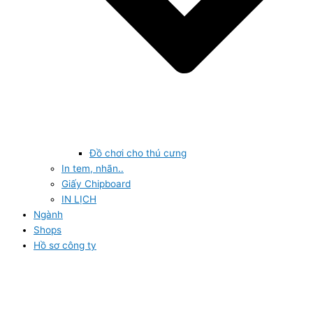
Đồ chơi cho thú cưng
In tem, nhãn..
Giấy Chipboard
IN LỊCH
Ngành
Shops
Hồ sơ công ty