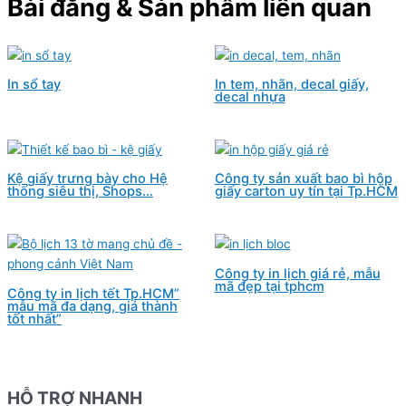
Bài đăng & Sản phẩm liên quan
In sổ tay
In tem, nhãn, decal giấy,
decal nhựa
Kệ giấy trưng bày cho Hệ
Công ty sản xuất bao bì hộp
thống siêu thị, Shops…
giấy carton uy tín tại Tp.HCM
Công ty in lịch giá rẻ, mẫu
mã đẹp tại tphcm
Công ty in lịch tết Tp.HCM”
mẫu mã đa dạng, giá thành
tốt nhất”
HỖ TRỢ NHANH