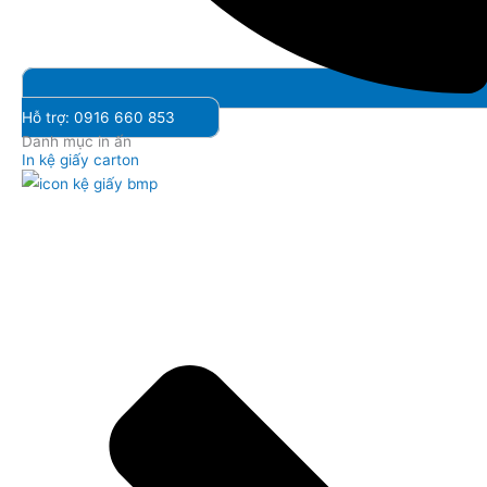
Hỗ trợ: 0916 660 853
Danh mục in ấn
In kệ giấy carton