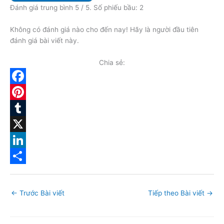
Đánh giá trung bình
5
/ 5. Số phiếu bầu:
2
Không có đánh giá nào cho đến nay! Hãy là người đầu tiên
đánh giá bài viết này.
Chia sẻ:
F
a
P
c
i
T
e
n
u
X
b
t
m
L
o
e
b
i
S
o
r
l
n
h
←
Trước Bài viết
Tiếp theo Bài viết
→
k
e
r
k
a
s
e
r