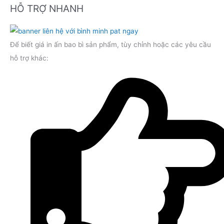
HỖ TRỢ NHANH
Để biết giá in ấn bao bì sản phẩm, tùy chỉnh hoặc các yêu cầu
hỗ trợ khác: