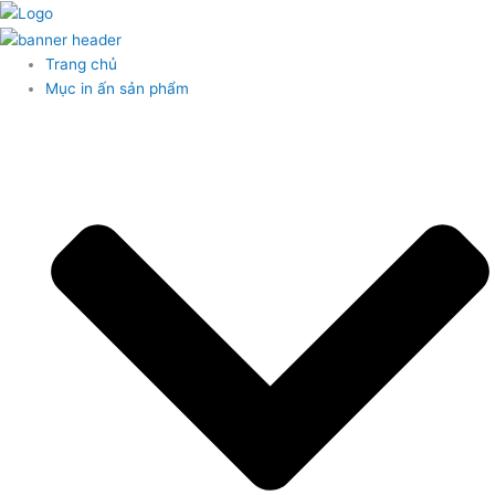
Nhảy
tới
nội
Trang chủ
dung
Mục in ấn sản phẩm