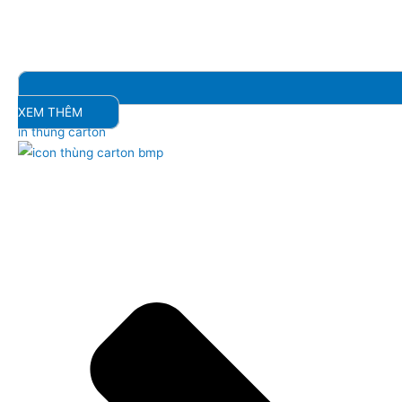
XEM THÊM
in thùng carton