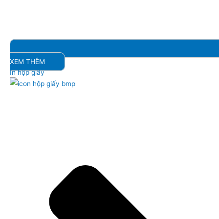
XEM THÊM
In hộp giấy