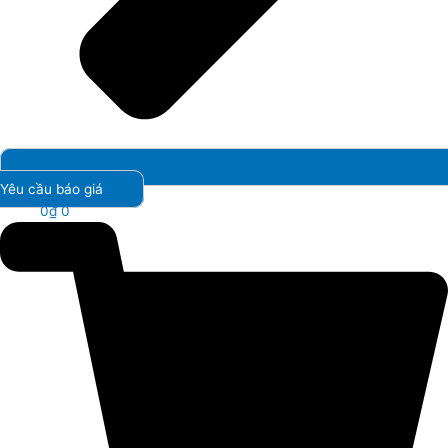
Yêu cầu báo giá
0
₫
0