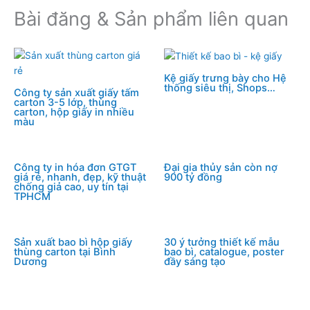
Bài đăng & Sản phẩm liên quan
t
d
e
I
n
Kệ giấy trưng bày cho Hệ
thống siêu thị, Shops…
Công ty sản xuất giấy tấm
carton 3-5 lớp, thùng
carton, hộp giấy in nhiều
màu
Công ty in hóa đơn GTGT
Đại gia thủy sản còn nợ
giá rẻ, nhanh, đẹp, kỹ thuật
900 tỷ đồng
chống giả cao, uy tín tại
TPHCM
Sản xuất bao bì hộp giấy
30 ý tưởng thiết kế mẫu
thùng carton tại Bình
bao bì, catalogue, poster
Dương
đầy sáng tạo