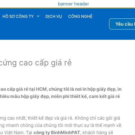
HỒ SƠ CÔNG TY
DỊCH VỤ
CÔNG NGHỆ
Yêu cầu 
 cứng cao cấp giá rẻ
o cấp giá rẻ tại HCM, chúng tôi là nơi in hộp giấy đẹp, in
nhiều mẫu hộp giấy đẹp, miễn phí thiết kế, cam kết giá rẻ
ng cao nhất, thiết kế đẹp và giá rẻ. Không chỉ các gói giá
àng nhanh chóng của chúng tôi mới thực sự là thế mạnh về
ầu Việt Nam. Tại
công ty BinhMinhPAT
, khách hàng sẽ