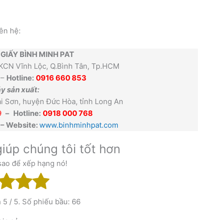
ên hệ:
 GIẤY BÌNH MINH PAT
 KCN Vĩnh Lộc, Q.Bình Tân, Tp.HCM
–
Hotline:
0916 660 853
y sản xuất:
 Sơn, huyện Đức Hòa, tỉnh Long An
9
–
Hotline:
0918 000 768
– Website:
www.binhminhpat.com
iúp chúng tôi tốt hơn
sao để xếp hạng nó!
h
5
/ 5. Số phiếu bầu:
66