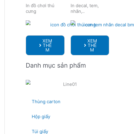
In đồ chơi thú
In decal, tem,
cưng
nhãn,..
XEM
XEM
THÊ
THÊ
M
M
Danh mục sản phẩm
Thùng carton
Hộp giấy
Túi giấy