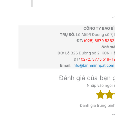
Li
CÔNG TY BAO BÌ
TRỤ SỞ:
Lô A59/I Đường số 7,
ĐT:
(028) 6679 5362
Nhà má
ĐC:
Lô B26 Đường số 2, KCN Hải
ĐT:
0272. 3775 518~1
Email:
info@binhminhpat.com
Đánh giá của bạn g
Nhấp vào ngôi 
Đánh giá trung bìn