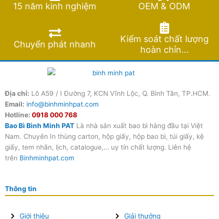
15 năm kinh nghiệm
OEM & ODM
Kiểm soát chất lượng
Chuyển phát nhanh
hoàn chỉn...
Địa chỉ:
Lô A59 / I Đường 7, KCN Vĩnh Lộc, Q. Bình Tân, TP.HCM.
Email:
info@binhminhpat.com
Hotline:
0918 000 768
Bao Bì Bình Minh PAT
Là nhà sản xuất bao bì hàng đầu tại Việt
Nam. Chuyên In thùng carton, hộp giấy, hộp bao bì, túi giấy, kệ
giấy, tem nhãn, lịch, catalogue,… uy tín chất lượng. Liên hệ
trên
Binhminhpat.com
Thông tin
Giới thiệu
Giải thưởng