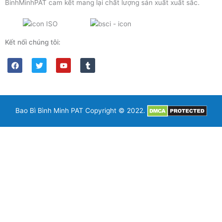
BinhMinhPAT cam kết mang lại chất lượng sản xuất xuất sắc.
Kết nối chúng tôi:
F
T
Y
T
a
w
o
u
c
i
u
m
e
t
t
b
b
t
u
l
o
e
b
r
o
r
e
k
Bao Bì Bình Minh PAT Copyright © 2022.