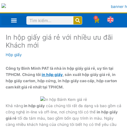
Nhảy
tới
nội
0
Search
Cart
dung
TRANG CHỦ
MỤC IN ẤN SẢN PHẨM
HỒ SƠ CÔNG TY
CÔNG NGHỆ
In hộp giấy giá rẻ với nhiều ưu đãi
Khách mới
Hộp giấy
Công ty Bình Minh PAT là nhà in hộp giấy giá rẻ, uy tín tại
TPHCM. Chúng tôi
in hộp giấy
, sản xuất hộp giấy giá rẻ, in
hộp giấy carton, hộp cứng, in hộp giấy cao cấp, hộp carton
cam kết giá rẻ nhất tại TPHCM.
Khả năng
in hộp giấy
của chúng tôi rất đa dạng và bao gồm cả
công nghệ in-line và off-line, nơi chúng tôi có thể
in hộp giấy
giá rẻ
tối đa tám màu, bao gồm bốn quy trình in màu. Ngày
càng nhiều khách hàng của chúng tôi biết họ có thể yêu cầu