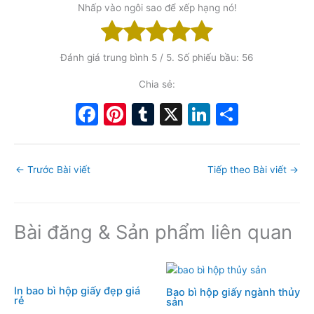
Nhấp vào ngôi sao để xếp hạng nó!
Đánh giá trung bình
5
/ 5. Số phiếu bầu:
56
Chia sẻ:
F
Pi
T
X
Li
S
a
nt
u
n
h
c
er
m
k
ar
←
Trước Bài viết
Tiếp theo Bài viết
→
e
e
bl
e
e
b
st
r
dI
o
n
Bài đăng & Sản phẩm liên quan
o
k
In bao bì hộp giấy đẹp giá
Bao bì hộp giấy ngành thủy
rẻ
sản