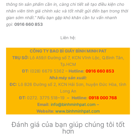
thông tin sản phẩm cần in, càng chi tiết sẽ tạo điều kiện cho
nhân viên tính giá chính xác và tốt nhất gửi đến bạn trong thời
gian sớm nhất.” Nếu bạn gặp khó khăn cần tư vấn nhanh
gọi:
0916 660 853
Liên hệ:
CÔNG TY BAO BÌ GIẤY BÌNH MINH PAT
TRỤ SỞ:
Lô A59/I Đường số 7, KCN Vĩnh Lộc, Q.Bình Tân,
Tp.HCM
ĐT:
(028) 6679 5362 –
Hotline:
0916 660 853
Nhà máy sản xuất:
ĐC:
Lô B26 Đường số 2, KCN Hải Sơn, huyện Đức Hòa, tỉnh
Long An
ĐT:
0272. 3775 518~19
–
Hotline:
0918 000 768
Email:
info@binhminhpat.com
–
Website:
www.binhminhpat.com
Đánh giá của bạn giúp chúng tôi tốt
hơn