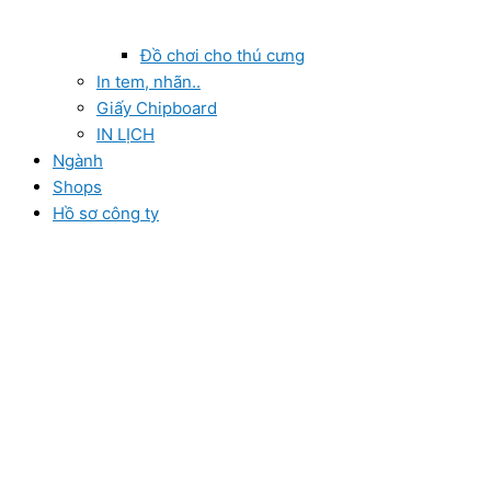
Đồ chơi cho thú cưng
In tem, nhãn..
Giấy Chipboard
IN LỊCH
Ngành
Shops
Hồ sơ công ty