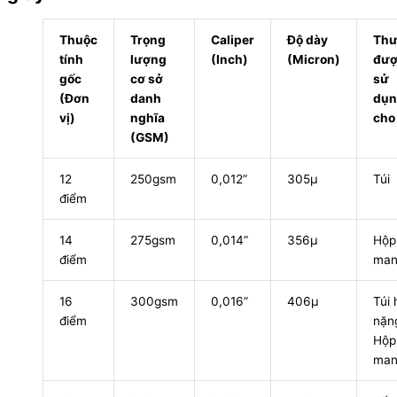
Thuộc
Trọng
Caliper
Độ dày
Th
tính
lượng
(Inch)
(Micron)
đượ
gốc
cơ sở
sử
(Đơn
danh
dụn
vị)
nghĩa
cho
(GSM)
12
250gsm
0,012”
305μ
Túi
điểm
14
275gsm
0,014”
356μ
Hộp
điểm
man
16
300gsm
0,016”
406μ
Túi
điểm
nặn
Hộp
man