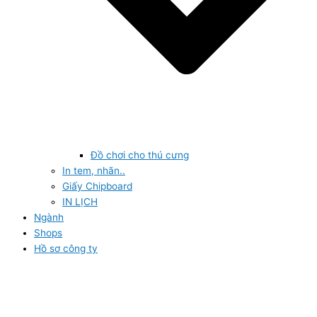
Đồ chơi cho thú cưng
In tem, nhãn..
Giấy Chipboard
IN LỊCH
Ngành
Shops
Hồ sơ công ty