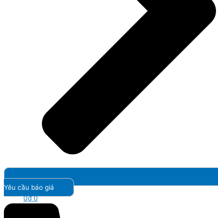
Yêu cầu báo giá
0
₫
0