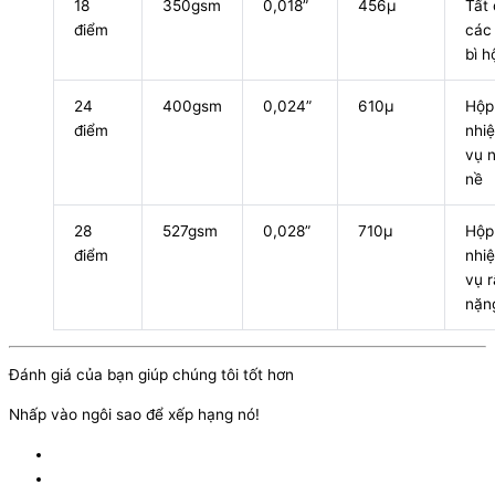
18
350gsm
0,018”
456μ
Tất
điểm
các
bì h
24
400gsm
0,024”
610μ
Hộp
điểm
nhi
vụ 
nề
28
527gsm
0,028”
710μ
Hộp
điểm
nhi
vụ r
nặn
Đánh giá của bạn giúp chúng tôi tốt hơn
Nhấp vào ngôi sao để xếp hạng nó!