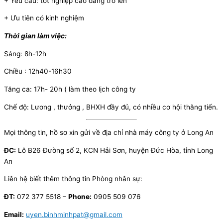
+ Yêu cầu: tốt nghiệp cao đẳng trở lên
+ Ưu tiên có kinh nghiệm
Thời gian làm việc:
Sáng: 8h-12h
Chiều : 12h40-16h30
Tăng ca: 17h- 20h ( làm theo lịch công ty
Chế độ: Lương , thưởng , BHXH đầy đủ, có nhiều cơ hội thăng tiến.
Mọi thông tin, hồ sơ xin gửi về địa chỉ nhà máy công ty ở Long An
ĐC:
Lô B26 Đường số 2, KCN Hải Sơn, huyện Đức Hòa, tỉnh Long
An
Liên hệ biết thêm thông tin Phòng nhân sự:
ĐT:
072 377 5518 –
Phone:
0905 509 076
Email:
uyen.binhminhpat@gmail.com