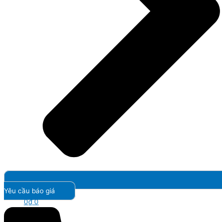
Yêu cầu báo giá
0
₫
0