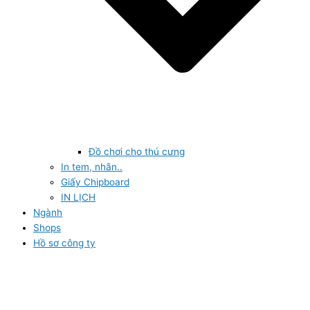
Đồ chơi cho thú cưng
In tem, nhãn..
Giấy Chipboard
IN LỊCH
Ngành
Shops
Hồ sơ công ty