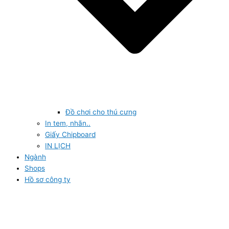
Đồ chơi cho thú cưng
In tem, nhãn..
Giấy Chipboard
IN LỊCH
Ngành
Shops
Hồ sơ công ty