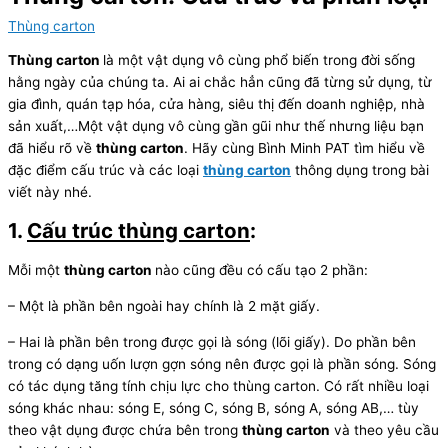
Thùng carton
Thùng carton
là một vật dụng vô cùng phổ biến trong đời sống
hằng ngày của chúng ta. Ai ai chắc hẳn cũng đã từng sử dụng, từ
gia đình, quán tạp hóa, cửa hàng, siêu thị đến doanh nghiệp, nhà
sản xuất,…Một vật dụng vô cùng gần gũi như thế nhưng liệu bạn
đã hiểu rõ về
thùng carton
. Hãy cùng Bình Minh PAT tìm hiểu về
đặc điểm cấu trúc và các loại
thùng carton
thông dụng trong bài
viết này nhé.
1.
Cấu trúc thùng carton
:
Mỗi một
thùng carton
nào cũng đều có cấu tạo 2 phần:
– Một là phần bên ngoài hay chính là 2 mặt giấy.
– Hai là phần bên trong được gọi là sóng (lõi giấy). Do phần bên
trong có dạng uốn lượn gợn sóng nên được gọi là phần sóng. Sóng
có tác dụng tăng tính chịu lực cho thùng carton. Có rất nhiều loại
sóng khác nhau: sóng E, sóng C, sóng B, sóng A, sóng AB,… tùy
theo vật dụng được chứa bên trong
thùng carton
và theo yêu cầu