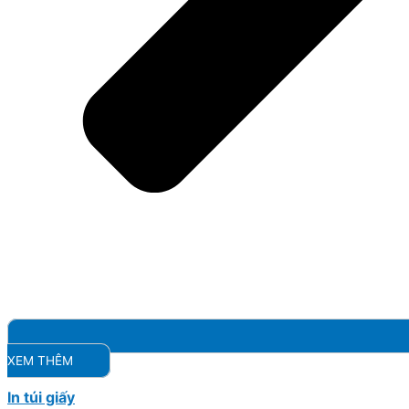
XEM THÊM
In túi giấy