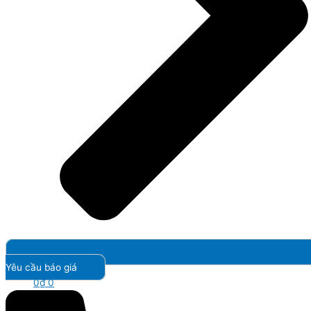
Yêu cầu báo giá
0
₫
0