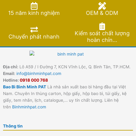
15 năm kinh nghiệm
OEM & ODM
Kiểm soát chất lượng
Chuyển phát nhanh
hoàn chỉn...
Địa chỉ:
Lô A59 / I Đường 7, KCN Vĩnh Lộc, Q. Bình Tân, TP.HCM.
Email:
info@binhminhpat.com
Hotline:
0918 000 768
Bao Bì Bình Minh PAT
Là nhà sản xuất bao bì hàng đầu tại Việt
Nam. Chuyên In thùng carton, hộp giấy, hộp bao bì, túi giấy, kệ
giấy, tem nhãn, lịch, catalogue,… uy tín chất lượng. Liên hệ
trên
Binhminhpat.com
Thông tin