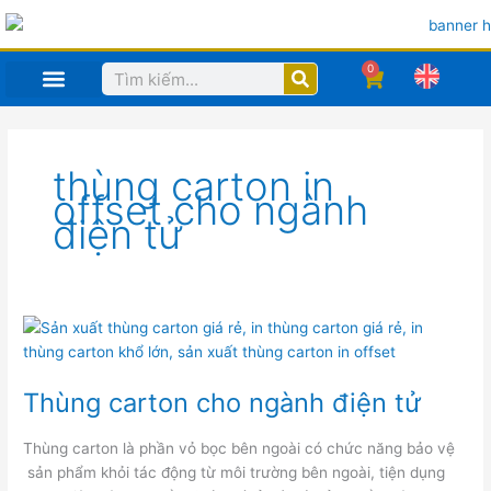
Nhảy
tới
nội
0
Search
Cart
dung
TRANG CHỦ
MỤC IN ẤN SẢN PHẨM
HỒ SƠ CÔNG TY
CÔNG NGHỆ
thùng carton in
offset cho ngành
điện tử
Thùng
carton
cho
ngành
điện
tử
Thùng carton cho ngành điện tử
Thùng carton là phần vỏ bọc bên ngoài có chức năng bảo vệ
sản phẩm khỏi tác động từ môi trường bên ngoài, tiện dụng