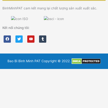
BinhMinhPAT cam kết mang lại chất lượng sản xuất xuất sắc.
Kết nối chúng tôi:
F
T
Y
T
a
w
o
u
c
i
u
m
e
t
t
b
b
t
u
l
o
e
b
r
o
r
e
k
Bao Bì Bình Minh PAT Copyright © 2022.