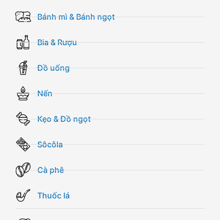
Bánh mì & Bánh ngọt
Bia & Rượu
Đồ uống
Nến
Kẹo & Đồ ngọt
Sôcôla
Cà phê
Thuốc lá