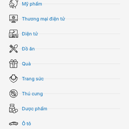
Mỹ phẩm
Thương mại điện tử
Điện tử
Đồ ăn
Quà
Trang sức
Thú cưng
Dược phẩm
Ô tô