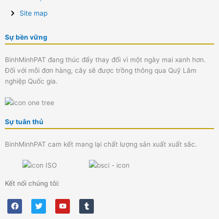
Site map
Sự bền vững
BinhMinhPAT đang thúc đẩy thay đổi vì một ngày mai xanh hơn.
Đối với mỗi đơn hàng, cây sẽ được trồng thông qua Quỹ Lâm
nghiệp Quốc gia.
Sự tuân thủ
BinhMinhPAT cam kết mang lại chất lượng sản xuất xuất sắc.
Kết nối chúng tôi:
F
T
Y
T
a
w
o
u
c
i
u
m