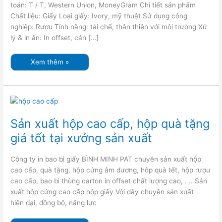
toán: T / T, Western Union, MoneyGram Chi tiết sản phẩm
Chất liệu: Giấy Loại giấy: Ivory, mỹ thuật Sử dụng công
nghiệp: Rượu Tính năng: tái chế, thân thiện với môi trường Xử
lý & in ấn: In offset, cán […]
Xem thêm »
Sản
xuất
hộp
cao
Sản xuất hộp cao cấp, hộp quà tặng
cấp,
hộp
giá tốt tại xưởng sản xuất
quà
tặng
giá
tốt
Công ty in bao bì giấy BÌNH MINH PAT chuyên sản xuất hộp
tại
xưởng
cao cấp, quà tặng, hộp cứng âm dương, hôp quà tết, hộp rượu
sản
cao cấp, bao bì thùng carton in offset chất lượng cao, . .. Sản
xuất
xuất hộp cứng cao cấp hộp giấy Với dây chuyền sản xuất
hiện đại, đồng bộ, năng lực