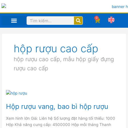
Nhảy
tới
nội
0
Search
Cart
dung
hộp rượu cao cấp
hộp rượu cao cấp, mẫu hộp giấy đựng
rượu cao cấp
Hộp
rượu
vang,
bao
Hộp rượu vang, bao bì hộp rượu
bì
hộp
rượu
Xem hình lớn Giá: Liên hệ Số lượng đặt hàng tối thiểu: 1000
Hộp Khả năng cung cấp: 4500000 Hộp mỗi tháng Thanh