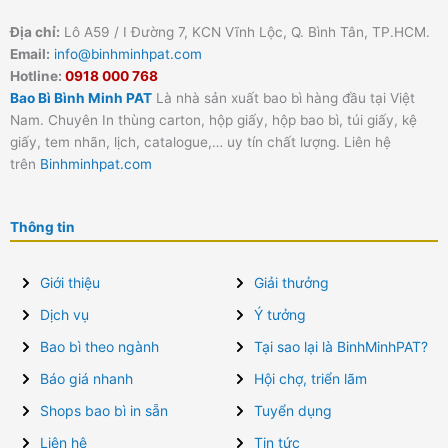
Địa chỉ:
Lô A59 / I Đường 7, KCN Vĩnh Lộc, Q. Bình Tân, TP.HCM.
Email:
info@binhminhpat.com
Hotline:
0918 000 768
Bao Bì Bình Minh PAT
Là nhà sản xuất bao bì hàng đầu tại Việt
Nam. Chuyên In thùng carton, hộp giấy, hộp bao bì, túi giấy, kệ
giấy, tem nhãn, lịch, catalogue,… uy tín chất lượng. Liên hệ
trên
Binhminhpat.com
Thông tin
Giới thiệu
Giải thưởng
Dịch vụ
Ý tưởng
Bao bì theo ngành
Tại sao lại là BinhMinhPAT?
Báo giá nhanh
Hội chợ, triển lãm
Shops bao bì in sẵn
Tuyển dụng
Liên hệ
Tin tức