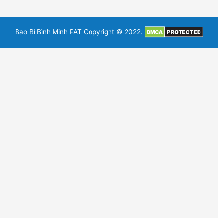
e
t
t
b
b
t
u
l
o
e
b
r
o
r
e
k
Bao Bì Bình Minh PAT Copyright © 2022.