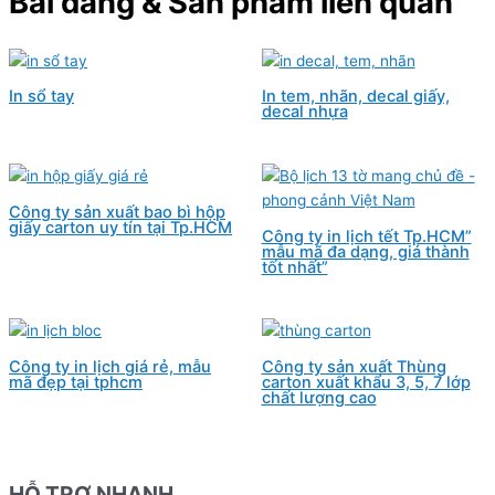
Bài đăng & Sản phẩm liên quan
In sổ tay
In tem, nhãn, decal giấy,
decal nhựa
Công ty sản xuất bao bì hộp
giấy carton uy tín tại Tp.HCM
Công ty in lịch tết Tp.HCM”
mẫu mã đa dạng, giá thành
tốt nhất”
Công ty in lịch giá rẻ, mẫu
Công ty sản xuất Thùng
mã đẹp tại tphcm
carton xuất khẩu 3, 5, 7 lớp
chất lượng cao
HỖ TRỢ NHANH