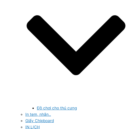
Đồ chơi cho thú cưng
In tem, nhãn..
Giấy Chipboard
IN LỊCH