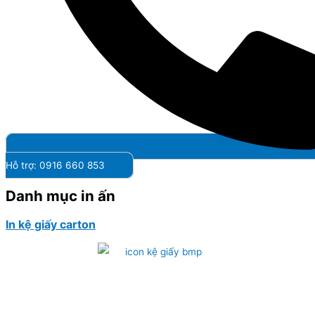
Hỗ trợ: 0916 660 853
Danh mục in ấn
In kệ giấy carton