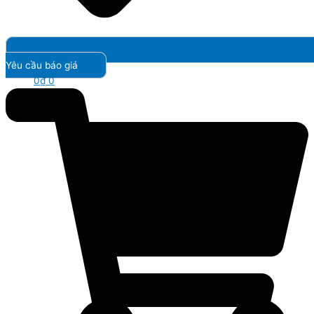
Yêu cầu báo giá
0
₫
0