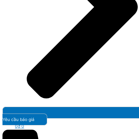
Yêu cầu báo giá
0
₫
0