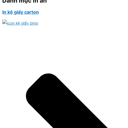
Danh mục in ấn
In kệ giấy carton