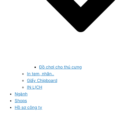
Đồ chơi cho thú cưng
In tem, nhãn..
Giấy Chipboard
IN LỊCH
Ngành
Shops
Hồ sơ công ty