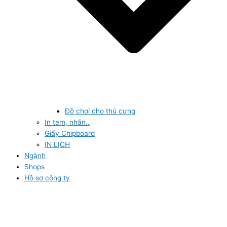
Đồ chơi cho thú cưng
In tem, nhãn..
Giấy Chipboard
IN LỊCH
Ngành
Shops
Hồ sơ công ty