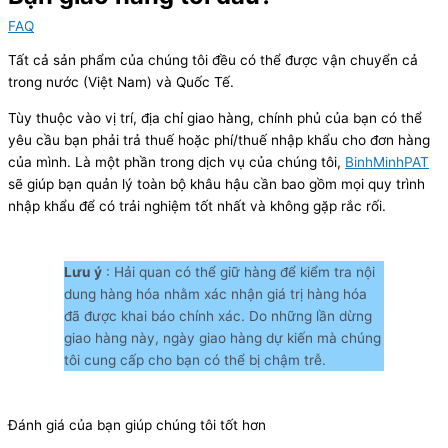
FAQ
Tất cả sản phẩm của chúng tôi đều có thể được vận chuyển cả
trong nước (Việt Nam) và Quốc Tế.
Tùy thuộc vào vị trí, địa chỉ giao hàng, chính phủ của bạn có thể
yêu cầu bạn phải trả thuế hoặc phí/thuế nhập khẩu cho đơn hàng
của mình. Là một phần trong dịch vụ của chúng tôi,
BinhMinhPAT
sẽ giúp bạn quản lý toàn bộ khâu hậu cần bao gồm mọi quy trình
nhập khẩu để có trải nghiệm tốt nhất và không gặp rắc rối.
Lưu ý
: Hải quan có thể giữ hàng để kiểm tra nội
dung hàng hóa nhằm xác nhận giá trị hàng hóa
đã được khai báo chính xác. Do những lần dừng
giao hàng này, ngày giao hàng dự kiến ​​mà chúng
tôi cung cấp cho bạn có thể bị chậm trễ.
Đánh giá của bạn giúp chúng tôi tốt hơn