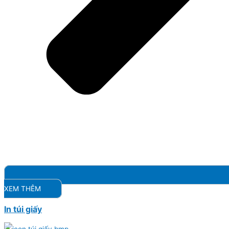
XEM THÊM
In túi giấy