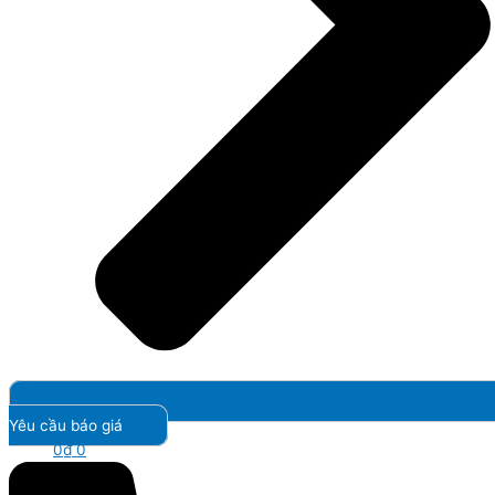
Yêu cầu báo giá
0
₫
0