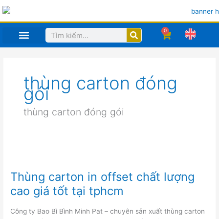
Nhảy
tới
nội
0
Search
Cart
dung
TRANG CHỦ
MỤC IN ẤN SẢN PHẨM
HỒ SƠ CÔNG TY
CÔNG NGHỆ
thùng carton đóng
gói
thùng carton đóng gói
Thùng
carton
in
offset
Thùng carton in offset chất lượng
chất
lượng
cao giá tốt tại tphcm
cao
giá
tốt
tại
Công ty Bao Bì Bình Minh Pat – chuyên sản xuất thùng carton
tphcm