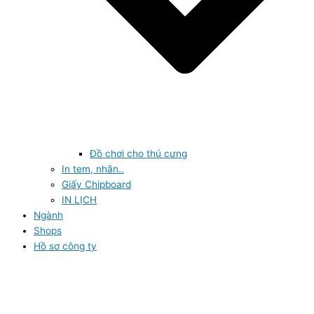
Đồ chơi cho thú cưng
In tem, nhãn..
Giấy Chipboard
IN LỊCH
Ngành
Shops
Hồ sơ công ty