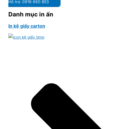
Hỗ trợ: 0916 660 853
Danh mục in ấn
In kệ giấy carton