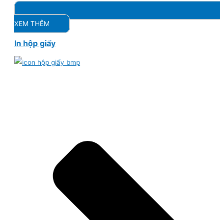
XEM THÊM
In hộp giấy