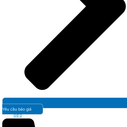
Yêu cầu báo giá
0
₫
0