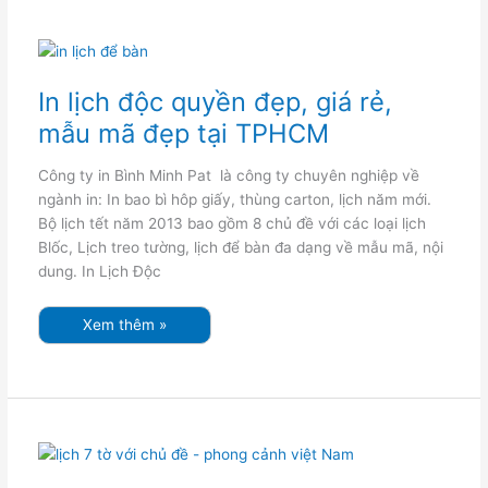
In
lịch
độc
quyền
In lịch độc quyền đẹp, giá rẻ,
đẹp,
giá
mẫu mã đẹp tại TPHCM
rẻ,
mẫu
mã
đẹp
Công ty in Bình Minh Pat là công ty chuyên nghiệp về
tại
TPHCM
ngành in: In bao bì hôp giấy, thùng carton, lịch năm mới.
Bộ lịch tết năm 2013 bao gồm 8 chủ đề với các loại lịch
Blốc, Lịch treo tường, lịch để bàn đa dạng về mẫu mã, nội
dung. In Lịch Độc
Xem thêm »
In
lịch
tết