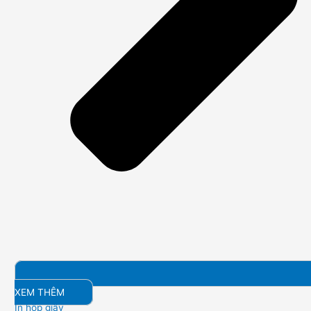
XEM THÊM
In hộp giấy