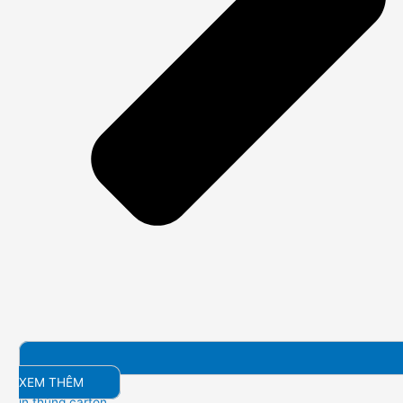
XEM THÊM
in thùng carton