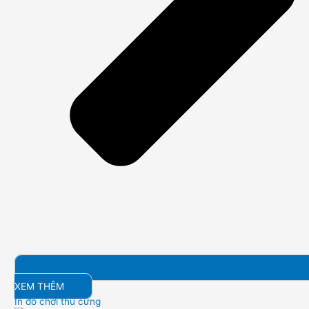
XEM THÊM
In đồ chơi thú cưng