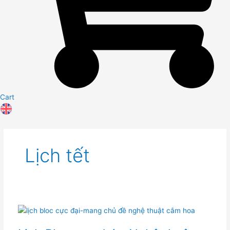
Cart
Lịch tết
Lịch
Bloc
cực
đại