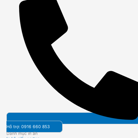
Hỗ trợ: 0916 660 853
Danh mục in ấn