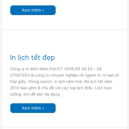
Xem thêm »
In
lịch
tết
đẹp
In lịch tết đẹp
Công ty in Bình Minh Pat ĐT: 0916 66 08 53 – 08
37547953 là công ty chuyên nghiệp về ngành in: In bao bì
hôp giấy, thùng carton, in lịch năm mới. Bộ lịch tết năm
2013 bao gồm 8 chủ đề với các loại lịch Blốc, Lịch treo
tường, lịch để bàn đa dạng
Xem thêm »