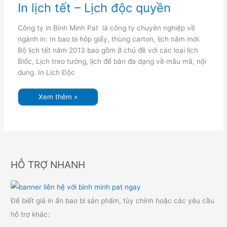
–
In lịch tết – Lịch độc quyền
Lịch
độc
quyền
Công ty in Bình Minh Pat là công ty chuyên nghiệp về
ngành in: In bao bì hôp giấy, thùng carton, lịch năm mới.
Bộ lịch tết năm 2013 bao gồm 8 chủ đề với các loại lịch
Blốc, Lịch treo tường, lịch để bàn đa dạng về mẫu mã, nội
dung. In Lịch Độc
Xem thêm »
HỖ TRỢ NHANH
Để biết giá in ấn bao bì sản phẩm, tùy chỉnh hoặc các yêu cầu
hỗ trợ khác: