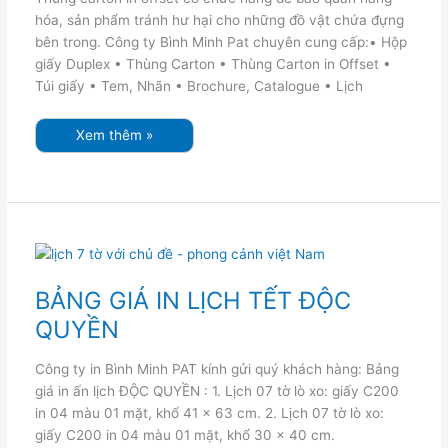
hóa, sản phẩm tránh hư hại cho những đồ vật chứa đựng
bên trong. Công ty Bình Minh Pat chuyên cung cấp:• Hộp
giấy Duplex • Thùng Carton • Thùng Carton in Offset •
Túi giấy • Tem, Nhãn • Brochure, Catalogue • Lịch
Xem thêm »
BẢNG
GIÁ
IN
LỊCH
BẢNG GIÁ IN LỊCH TẾT ĐỘC
TẾT
ĐỘC
QUYỀN
QUYỀN
Công ty in Bình Minh PAT kính gửi quý khách hàng: Bảng
giá in ấn lịch ĐỘC QUYỀN : 1. Lịch 07 tờ lò xo: giấy C200
in 04 màu 01 mặt, khổ 41 x 63 cm. 2. Lịch 07 tờ lò xo:
giấy C200 in 04 màu 01 mặt, khổ 30 x 40 cm.