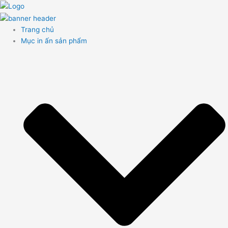
Nhảy
tới
nội
Trang chủ
dung
Mục in ấn sản phẩm