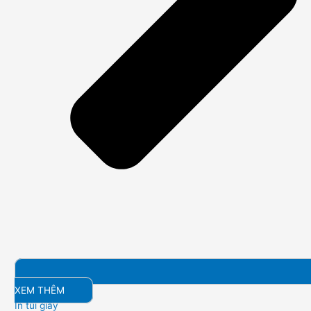
XEM THÊM
In túi giấy