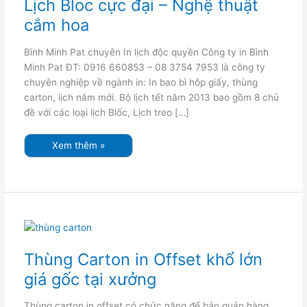
Lịch Bloc cực đại – Nghệ thuật
–
Nghệ
cắm hoa
thuật
cắm
hoa
Bình Minh Pat chuyên In lịch độc quyền Công ty in Bình
Minh Pat ĐT: 0916 660853 – 08 3754 7953 là công ty
chuyên nghiệp về ngành in: In bao bì hôp giấy, thùng
carton, lịch năm mới. Bộ lịch tết năm 2013 bao gồm 8 chủ
đề với các loại lịch Blốc, Lịch treo […]
Xem thêm »
Thùng
Carton
in
Offset
Thùng Carton in Offset khổ lớn
khổ
lớn
giá gốc tại xưởng
giá
gốc
tại
xưởng
Thùng carton in offset có chức năng để bảo quản hàng