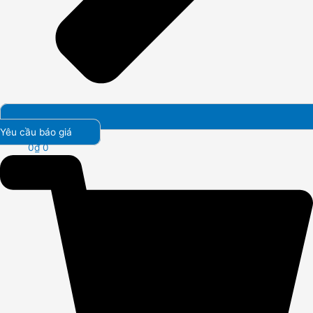
Yêu cầu báo giá
0
₫
0