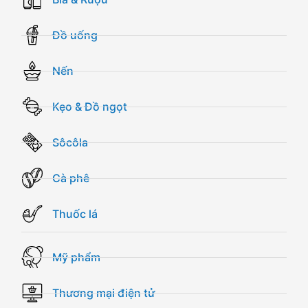
Đồ uống
Nến
Kẹo & Đồ ngọt
Sôcôla
Cà phê
Thuốc lá
Mỹ phẩm
Thương mại điện tử