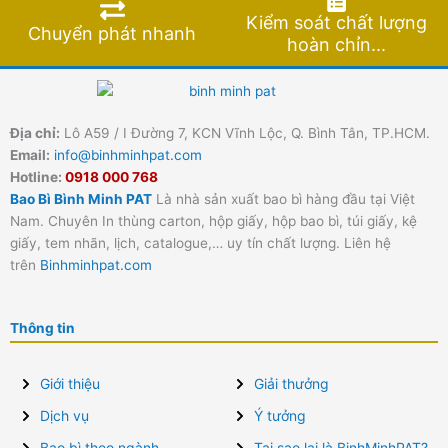
Kiểm soát chất lượng
Chuyển phát nhanh
hoàn chỉn...
Địa chỉ:
Lô A59 / I Đường 7, KCN Vĩnh Lộc, Q. Bình Tân, TP.HCM.
Email:
info@binhminhpat.com
Hotline:
0918 000 768
Bao Bì Bình Minh PAT
Là nhà sản xuất bao bì hàng đầu tại Việt
Nam. Chuyên In thùng carton, hộp giấy, hộp bao bì, túi giấy, kệ
giấy, tem nhãn, lịch, catalogue,… uy tín chất lượng. Liên hệ
trên
Binhminhpat.com
Thông tin
Giới thiệu
Giải thưởng
Dịch vụ
Ý tưởng
Bao bì theo ngành
Tại sao lại là BinhMinhPAT?