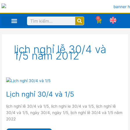
Nhảy
tới
nội
0
Search
Cart
dung
TRANG CHỦ
MỤC IN ẤN SẢN PHẨM
HỒ SƠ CÔNG TY
CÔNG NGHỆ
lịch nghỉ lễ 30/4 và
1/5 năm 2012
Lịch
nghỉ
30/4
và
Lịch nghỉ 30/4 và 1/5
1/5
lịch nghỉ lễ 30/4 và 1/5, lich nghi le 30/4 va 1/5, lịch nghỉ lễ
30/4 và 1/5, ngày 30/4, ngày 1/5, lịch nghỉ lễ 30/4 và 1/5 năm
2022