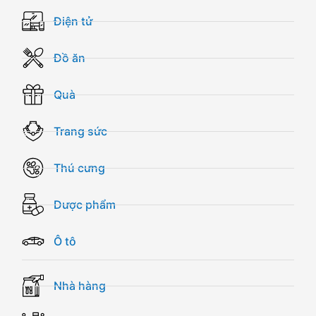
Điện tử
Đồ ăn
Quà
Trang sức
Thú cưng
Dược phẩm
Ô tô
Nhà hàng