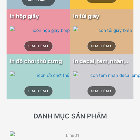
In hộp giấy
In túi giấy
XEM THÊM
XEM THÊM
In đồ chơi thú cưng
In decal, tem, nhãn,..
XEM THÊM
XEM THÊM
DANH MỤC SẢN PHẨM