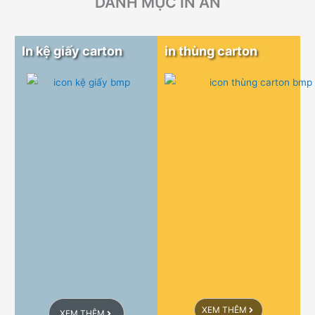
DANH MỤC IN ẤN
In kệ giấy carton
in thùng carton
XEM THÊM
XEM THÊM