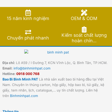
15 năm kinh nghiệm
OEM & ODM
Kiểm soát chất lượng
Chuyển phát nhanh
hoàn chỉn...
Địa chỉ:
Lô A59 / I Đường 7, KCN Vĩnh Lộc, Q. Bình Tân, TP.HCM.
Email:
info@binhminhpat.com
Hotline:
0918 000 768
Bao Bì Bình Minh PAT
Là nhà sản xuất bao bì hàng đầu tại Việt
Nam. Chuyên In thùng carton, hộp giấy, hộp bao bì, túi giấy, kệ
giấy, tem nhãn, lịch, catalogue,… uy tín chất lượng. Liên hệ
trên
Binhminhpat.com
Thông tin