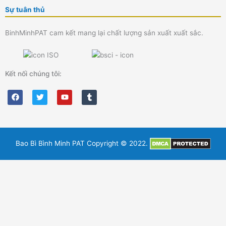
Sự tuân thủ
BinhMinhPAT cam kết mang lại chất lượng sản xuất xuất sắc.
Kết nối chúng tôi:
F
T
Y
T
a
w
o
u
c
i
u
m
e
t
t
b
b
t
u
l
o
e
b
r
o
r
e
k
Bao Bì Bình Minh PAT Copyright © 2022.