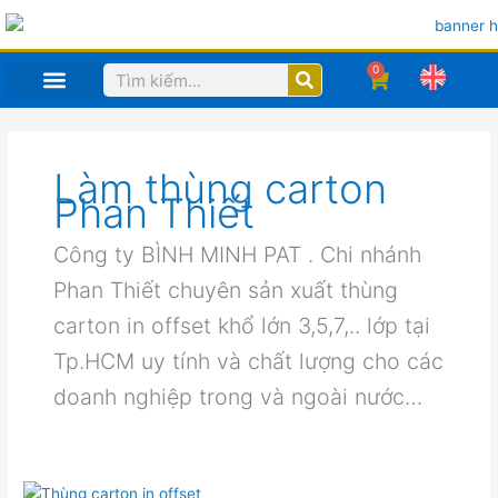
Nhảy
tới
nội
0
Search
Cart
dung
TRANG CHỦ
MỤC IN ẤN SẢN PHẨM
HỒ SƠ CÔNG TY
CÔNG NGHỆ
Làm thùng carton
Phan Thiết
Công ty BÌNH MINH PAT . Chi nhánh
Phan Thiết chuyên sản xuất thùng
carton in offset khổ lớn 3,5,7,.. lớp tại
Tp.HCM uy tính và chất lượng cho các
doanh nghiệp trong và ngoài nước…
Công