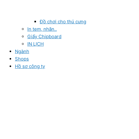
Đồ chơi cho thú cưng
In tem, nhãn..
Giấy Chipboard
IN LỊCH
Ngành
Shops
Hồ sơ công ty