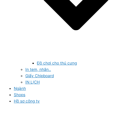
Đồ chơi cho thú cưng
In tem, nhãn..
Giấy Chipboard
IN LỊCH
Ngành
Shops
Hồ sơ công ty