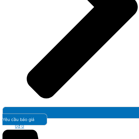
Yêu cầu báo giá
0
₫
0