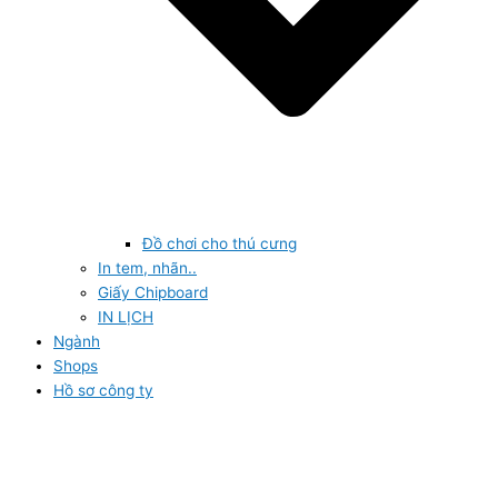
Đồ chơi cho thú cưng
In tem, nhãn..
Giấy Chipboard
IN LỊCH
Ngành
Shops
Hồ sơ công ty