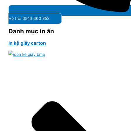
Hỗ trợ: 0916 660 853
Danh mục in ấn
In kệ giấy carton