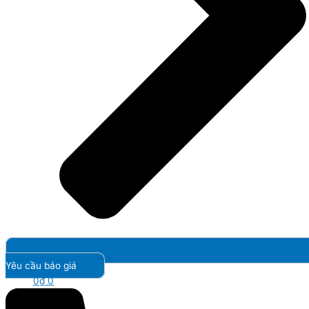
Yêu cầu báo giá
0
₫
0