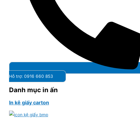
Hỗ trợ: 0916 660 853
Danh mục in ấn
In kệ giấy carton