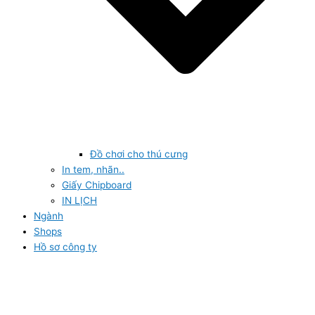
Đồ chơi cho thú cưng
In tem, nhãn..
Giấy Chipboard
IN LỊCH
Ngành
Shops
Hồ sơ công ty