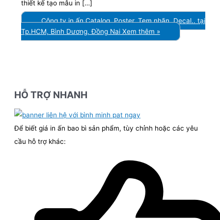
thiết kế tạo mẫu in […]
Công ty in ấn Catalog, Poster, Tem nhãn, Decal.. tại
Tp.HCM, Bình Dương, Đồng Nai
Xem thêm »
HỖ TRỢ NHANH
Để biết giá in ấn bao bì sản phẩm, tùy chỉnh hoặc các yêu
cầu hỗ trợ khác: