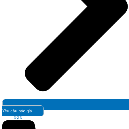
Yêu cầu báo giá
0
₫
0