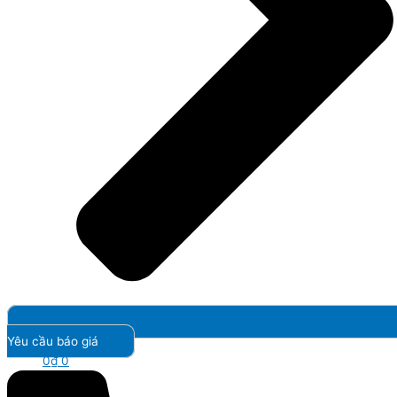
Yêu cầu báo giá
0
₫
0