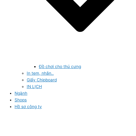
Đồ chơi cho thú cưng
In tem, nhãn..
Giấy Chipboard
IN LỊCH
Ngành
Shops
Hồ sơ công ty