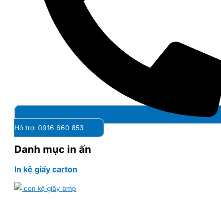
Hỗ trợ: 0916 660 853
Danh mục in ấn
In kệ giấy carton