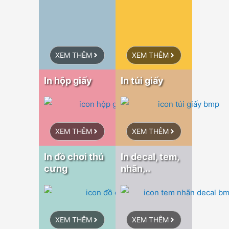
XEM THÊM
XEM THÊM
In hộp giấy
In túi giấy
XEM THÊM
XEM THÊM
In đồ chơi thú
In decal, tem,
cưng
nhãn,..
XEM THÊM
XEM THÊM