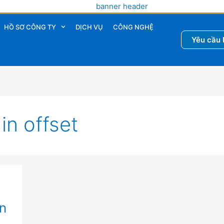
HỒ SƠ CÔNG TY
DỊCH VỤ
CÔNG NGHỆ
Yêu cầu 
in offset
n