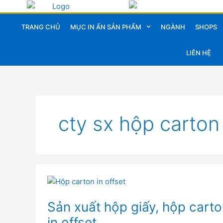
Nhảy
tới
TRANG CHỦ
MỤC IN ẤN SẢN PHẨM
NGÀNH
SHOPS
nội
dung
LIÊN HỆ
cty sx hộp carton 
Sản
xuất
hộp
giấy,
Sản xuất hộp giấy, hộp carto
hộp
carton
in offset