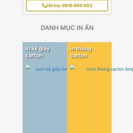
Hỗ trợ: 0916 660 853
DANH MỤC IN ẤN
In kệ giấy
in thùng
carton
carton