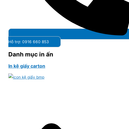
Hỗ trợ: 0916 660 853
Danh mục in ấn
In kệ giấy carton