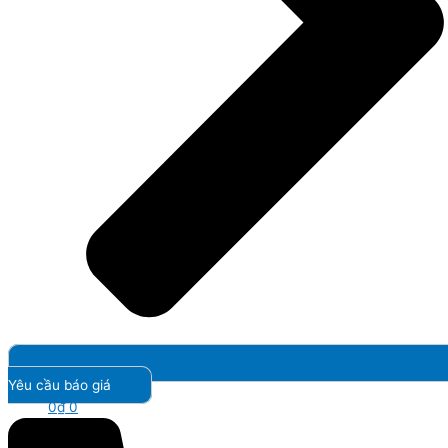
Yêu cầu báo giá
0
₫
0