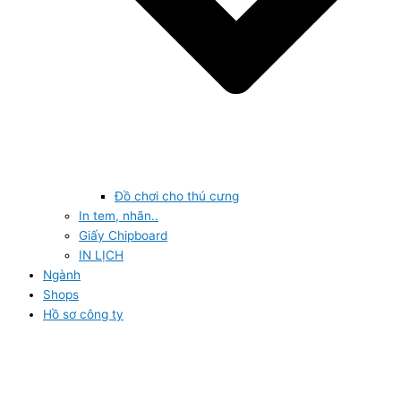
Đồ chơi cho thú cưng
In tem, nhãn..
Giấy Chipboard
IN LỊCH
Ngành
Shops
Hồ sơ công ty