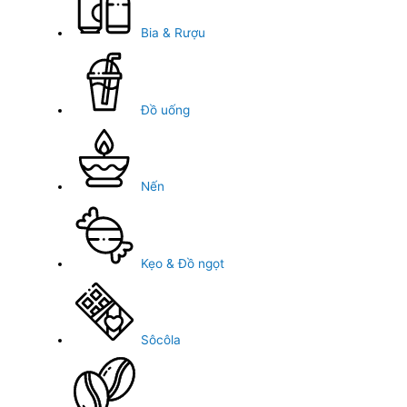
Bia & Rượu
Đồ uống
Nến
Kẹo & Đồ ngọt
Sôcôla