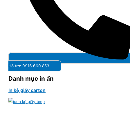
Hỗ trợ: 0916 660 853
Danh mục in ấn
In kệ giấy carton