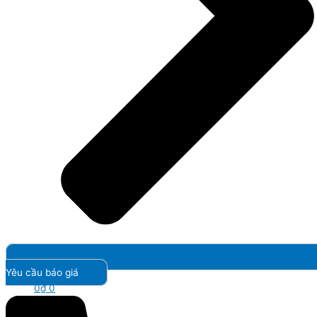
Yêu cầu báo giá
0
₫
0