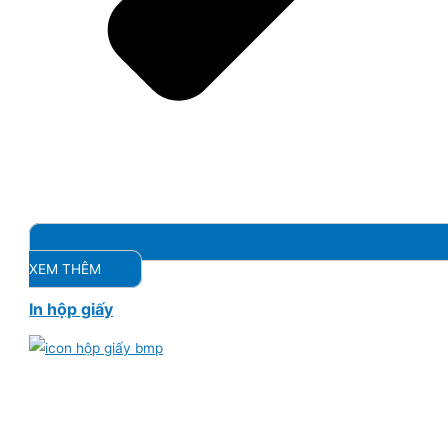
XEM THÊM
In hộp giấy