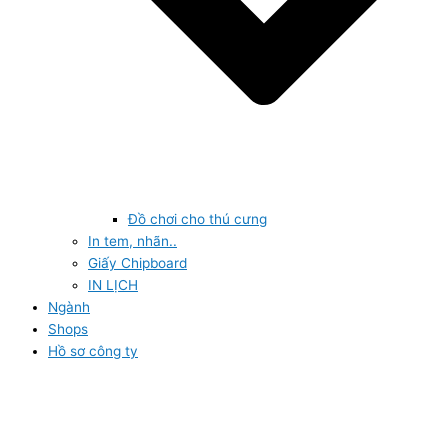
Đồ chơi cho thú cưng
In tem, nhãn..
Giấy Chipboard
IN LỊCH
Ngành
Shops
Hồ sơ công ty