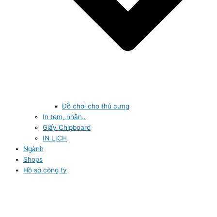
Đồ chơi cho thú cưng
In tem, nhãn..
Giấy Chipboard
IN LỊCH
Ngành
Shops
Hồ sơ công ty