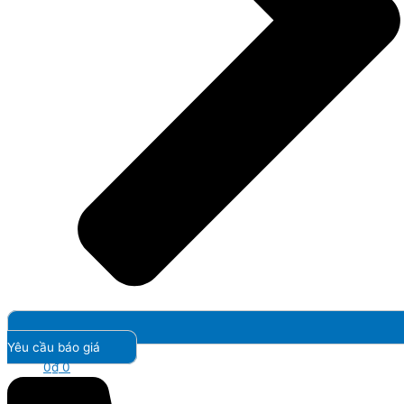
Yêu cầu báo giá
0
₫
0