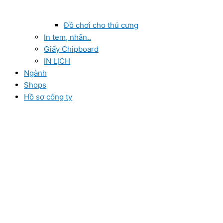
Đồ chơi cho thú cưng
In tem, nhãn..
Giấy Chipboard
IN LỊCH
Ngành
Shops
Hồ sơ công ty