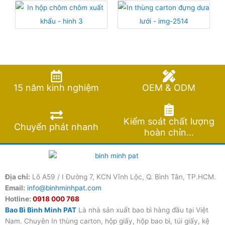
15 năm kinh nghiệm
OEM & ODM
Kiểm soát chất lượng
Chuyển phát nhanh
hoàn chỉn...
Địa chỉ:
Lô A59 / I Đường 7, KCN Vĩnh Lộc, Q. Bình Tân, TP.HCM.
Email:
info@binhminhpat.com
Hotline:
0918 000 768
Bao Bì Bình Minh PAT
Là nhà sản xuất bao bì hàng đầu tại Việt
Nam. Chuyên In thùng carton, hộp giấy, hộp bao bì, túi giấy, kệ