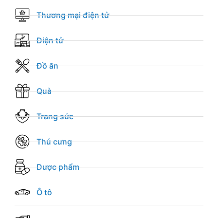
Thương mại điện tử
Điện tử
Đồ ăn
Quà
Trang sức
Thú cưng
Dược phẩm
Ô tô