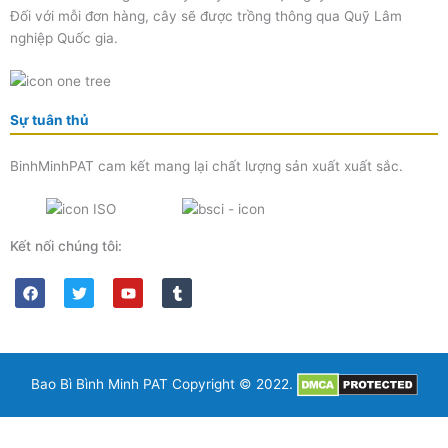
Đối với mỗi đơn hàng, cây sẽ được trồng thông qua Quỹ Lâm
nghiệp Quốc gia.
Sự tuân thủ
BinhMinhPAT cam kết mang lại chất lượng sản xuất xuất sắc.
Kết nối chúng tôi:
F
T
Y
T
a
w
o
u
c
i
u
m
e
t
t
b
b
t
u
l
o
e
b
r
o
r
e
k
Bao Bì Bình Minh PAT Copyright © 2022.