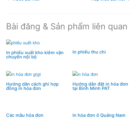
e
e
bl
e
e
b
st
r
dI
o
n
Bài đăng & Sản phẩm liên quan
o
k
In phiếu thu chi
In phiếu xuất kho kiêm vận
chuyển nội bộ
Hướng dẫn cách ghi hợp
Hướng dẫn đặt in hóa đơn
đồng in hóa đơn
tại Bình Minh PAT
Các mẫu hóa đơn
In hóa đơn ở Quảng Nam