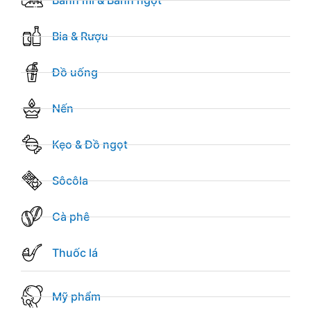
Bánh mì & Bánh ngọt
Bia & Rượu
Đồ uống
Nến
Kẹo & Đồ ngọt
Sôcôla
Cà phê
Thuốc lá
Mỹ phẩm