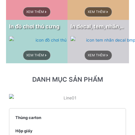
XEM THÊM
XEM THÊM
In đồ chơi thú cưng
In decal, tem, nhãn,..
XEM THÊM
XEM THÊM
DANH MỤC SẢN PHẨM
Thùng carton
Hộp giấy