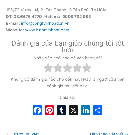
186/76 Vườn Lài, P. Tân Thành, Q.Tân Phú, Tp.HCM
ĐT: 08.6675 4779
Hotline:
0908 732 988
E-mail:
info@congtyinhoadon.vn
Website:
www.binhminhpat.com
Đánh giá của bạn giúp chúng tôi tốt
hơn
Nhấp vào ngôi sao để xếp hạng nó!
Không có đánh giá nào cho đến nay! Hãy là người đầu tiên
đánh giá bài viết này.
Chia sẻ:
F
Pi
T
X
Li
S
a
nt
u
n
h
c
er
m
k
ar
←
Trước Bài viết
Tiếp theo Bài viết
→