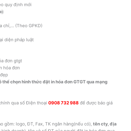
eo quy định mới
ị:
địa chỉ,… (Theo GPKD)
i diện pháp luật
n hóa đơn
đẹp
ó thể chọn hình thức đặt in hóa đơn GTGT qua mạng
chính qua số Điện thoại
0908 732 988
để được báo giá
o gồm: logo, ĐT, Fax, TK ngân hàng(nếu có),
tên cty, địa
ý kinh doanh), tên và số ĐT của người đặt in hóa đơn qua