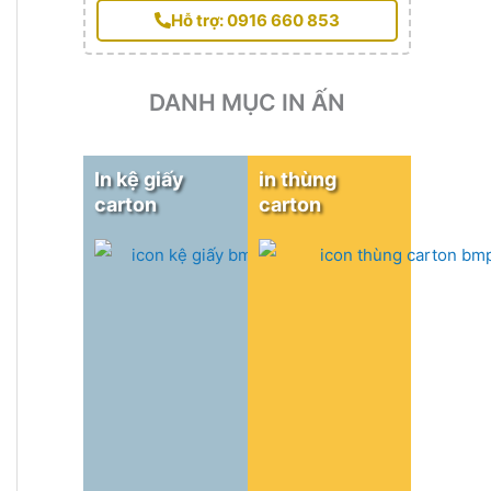
Hỗ trợ: 0916 660 853
DANH MỤC IN ẤN
In kệ giấy
in thùng
carton
carton