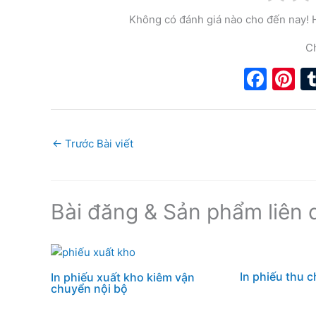
Không có đánh giá nào cho đến nay! Hã
Ch
F
Pi
a
n
c
e
e
e
←
Trước Bài viết
b
st
o
Bài đăng & Sản phẩm liên 
o
k
In phiếu thu c
In phiếu xuất kho kiêm vận
chuyển nội bộ