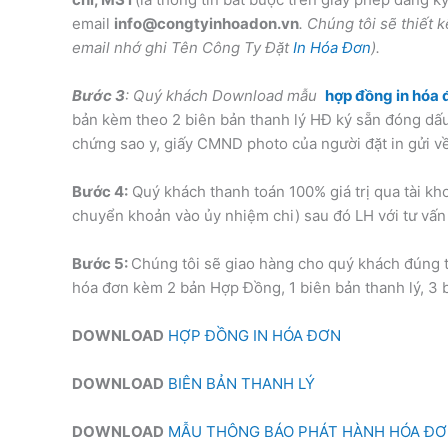
email
info@congtyinhoadon.vn
. Chúng
tôi sẽ thiết 
email nhớ ghi Tên Công Ty Đặt
In Hóa Đơn
).
Bước 3
: Quý khách Download mẫu
hợp đồng in hóa 
bản kèm theo 2 biên bản thanh lý HĐ ký sẵn đóng dấ
chứng sao y, giấy CMND photo của người đặt in gửi về
Bước 4:
Quý khách thanh toán 100% giá trị qua tài kho
chuyển khoản vào ủy nhiệm chi) sau đó LH với tư vấn 
Bước 5:
Chúng tôi sẽ giao hàng cho quý khách đúng 
hóa đơn kèm 2 bản Hợp Đồng, 1 biên bản thanh lý, 3
DOWNLOAD
HỢP ĐỒNG IN HÓA ĐƠN
DOWNLOAD
BIÊN BẢN THANH LÝ
DOWNLOAD
MẪU THÔNG BÁO PHÁT HÀNH HÓA Đ