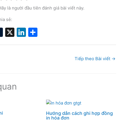
y là người đầu tiên đánh giá bài viết này.
ia sẻ:
T
X
Li
S
t
u
n
h
r
m
k
ar
bl
e
e
Tiếp theo Bài viết
→
r
dI
n
quan
hi
Hướng dẫn cách ghi hợp đồng
in hóa đơn