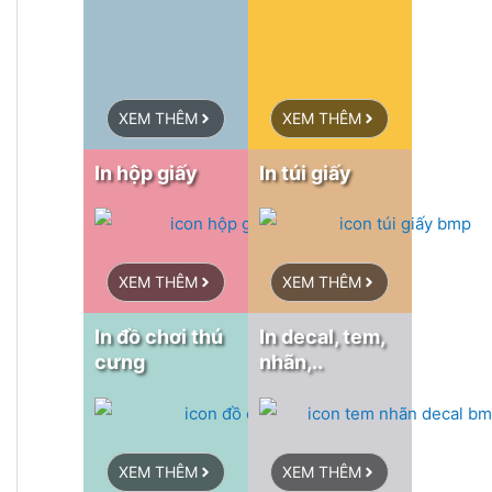
XEM THÊM
XEM THÊM
In hộp giấy
In túi giấy
XEM THÊM
XEM THÊM
In đồ chơi thú
In decal, tem,
cưng
nhãn,..
XEM THÊM
XEM THÊM