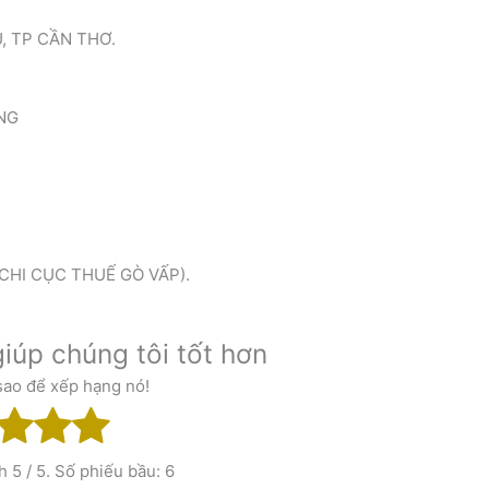
U, TP CẦN THƠ.
ẴNG
 CHI CỤC THUẾ GÒ VẤP).
iúp chúng tôi tốt hơn
sao để xếp hạng nó!
nh
5
/ 5. Số phiếu bầu:
6