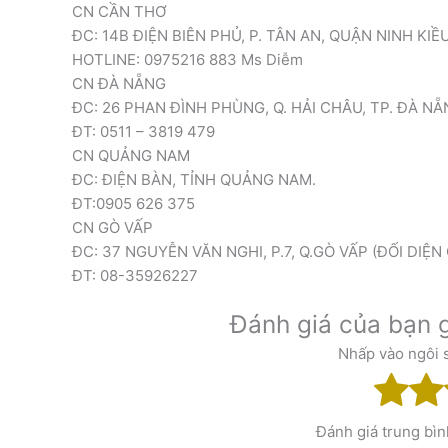
CN CẦN THƠ
ĐC: 14B ĐIỆN BIÊN PHỦ, P. TÂN AN, QUẬN NINH KIỀ
HOTLINE: 0975216 883 Ms Diễm
CN ĐÀ NẴNG
ĐC: 26 PHAN ĐÌNH PHÙNG, Q. HẢI CHÂU, TP. ĐÀ N
ĐT: 0511 – 3819 479
CN QUẢNG NAM
ĐC: ĐIỆN BÀN, TỈNH QUẢNG NAM.
ĐT:0905 626 375
CN GÒ VẤP
ĐC: 37 NGUYỄN VĂN NGHI, P.7, Q.GÒ VẤP (ĐỐI DIỆN
ĐT: 08-35926227
Đánh giá của bạn g
Nhấp vào ngôi 
Đánh giá trung bì