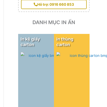
Hỗ trợ: 0916 660 853
DANH MỤC IN ẤN
In kệ giấy
in thùng
carton
carton