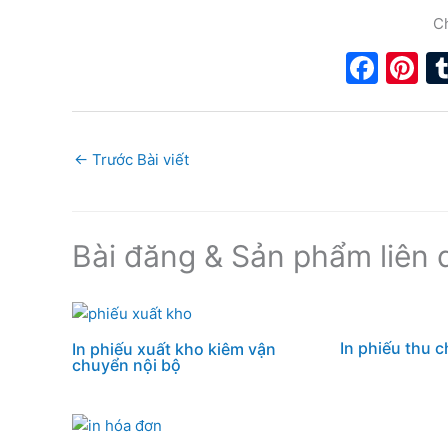
Ch
F
Pi
a
n
c
e
e
e
←
Trước Bài viết
b
st
o
Bài đăng & Sản phẩm liên 
o
k
In phiếu thu c
In phiếu xuất kho kiêm vận
chuyển nội bộ