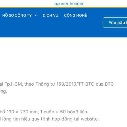
HỒ SƠ CÔNG TY
DỊCH VỤ
CÔNG NGHỆ
Yêu cầu 
p tại Tp.HCM, theo Thông tư 153/2010/TT-BTC của BTC
êng.
hổ 190 x 270 mm, 1 cuốn = 50 bộx3 liên.
i lòng tìm hiểu quy trình hợp đồng tại website: