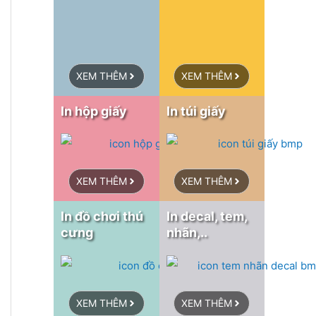
XEM THÊM
XEM THÊM
In hộp giấy
In túi giấy
XEM THÊM
XEM THÊM
In đồ chơi thú
In decal, tem,
cưng
nhãn,..
XEM THÊM
XEM THÊM