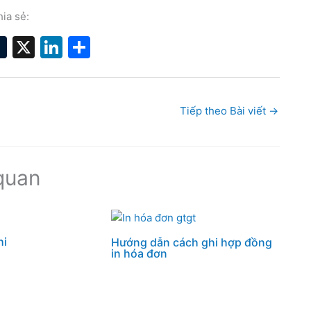
ia sẻ:
T
X
Li
S
t
u
n
h
r
m
k
ar
bl
e
e
Tiếp theo Bài viết
→
r
dI
n
quan
hi
Hướng dẫn cách ghi hợp đồng
in hóa đơn