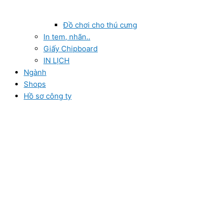
Đồ chơi cho thú cưng
In tem, nhãn..
Giấy Chipboard
IN LỊCH
Ngành
Shops
Hồ sơ công ty