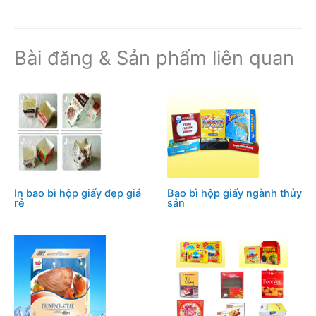
e
e
bl
e
e
b
st
r
dI
o
n
Bài đăng & Sản phẩm liên quan
o
k
In bao bì hộp giấy đẹp giá
Bao bì hộp giấy ngành thủy
rẻ
sản