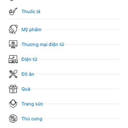
Thuốc lá
Mỹ phẩm
Thương mại điện tử
Điện tử
Đồ ăn
Quà
Trang sức
Thú cưng