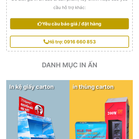
cầu hỗ trợ khác:
Yêu cầu báo giá / đặt hàng
Hỗ trợ: 0916 660 853
DANH MỤC IN ẤN
In kệ giấy carton
in thùng carton