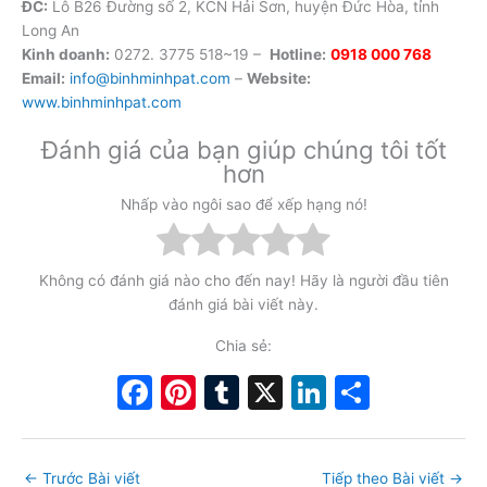
ĐC:
Lô B26 Đường số 2, KCN Hải Sơn, huyện Đức Hòa, tỉnh
Long An
Kinh doanh:
0272. 3775 518~19 –
Hotline:
0918 000 768
Email:
info@binhminhpat.com
–
Website:
www.binhminhpat.com
Đánh giá của bạn giúp chúng tôi tốt
hơn
Nhấp vào ngôi sao để xếp hạng nó!
Không có đánh giá nào cho đến nay! Hãy là người đầu tiên
đánh giá bài viết này.
Chia sẻ:
F
Pi
T
X
Li
S
a
nt
u
n
h
c
er
m
k
ar
←
Trước Bài viết
Tiếp theo Bài viết
→