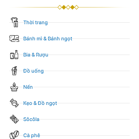
Thời trang
Bánh mì & Bánh ngọt
Bia & Rượu
Đồ uống
Nến
Kẹo & Đồ ngọt
Sôcôla
Cà phê