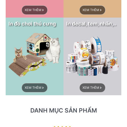
XEM THÊM
XEM THÊM
In đồ chơi thú cưng
In decal, tem, nhãn,..
XEM THÊM
XEM THÊM
DANH MỤC SẢN PHẨM